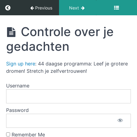
De
Return to course: De Principes van Voorspoed
Previous
Next
frequentie
van
onze
De
Controle over je
gedachten
Principes
van
gedachten
Voorspoed
Les
Activeren!
4
Valse
Sign up here
: 44 daagse programma: Leef je grotere
bescheidenheid
dromen! Stretch je zelfvertrouwen!
Les
Username
5
Controle
over
je
Password
gedachten
Controle
Remember Me