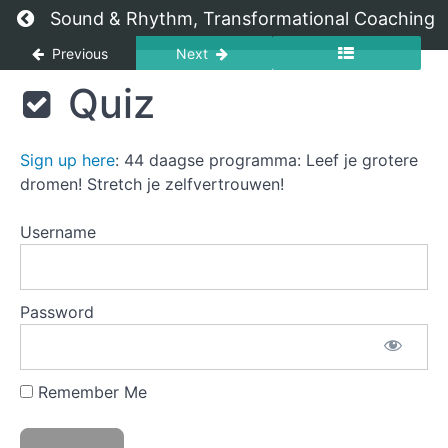
6
Return to course: De Principes van Voorspoed
Sound & Rhythm, Transformational Coaching
Een
open
Previous
Next
houding
De
Quiz
Principes
Les
van
7
Voorspoed
Sign up here
: 44 daagse programma: Leef je grotere
Activeren!
De
dromen! Stretch je zelfvertrouwen!
kracht
van
emoties
Username
Les
8
Password
Klagen
Klagen
Remember Me
Quiz