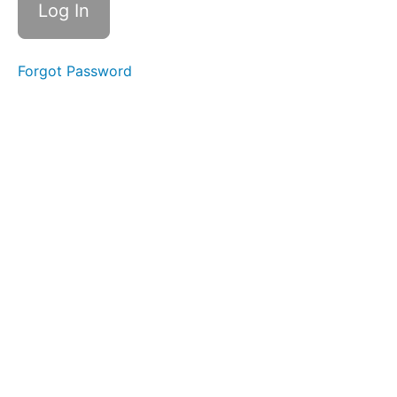
Les
9
Beslissingen
Forgot Password
Les
10
Onvoorwaardelijkheid
Les
11
Bewust
leven
Les
12
Ons
brein