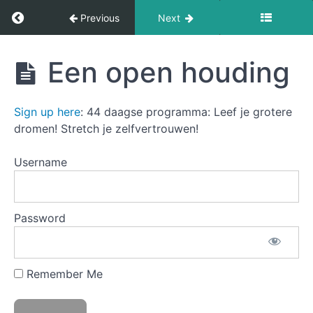
Les
Return to course: De Principes van Voorspoed
Previous
Next
4
Valse
bescheidenheid
De
Een open houding
Principes
van
Les
Voorspoed
5
Sign up here
: 44 daagse programma: Leef je grotere
Activeren!
Controle
dromen! Stretch je zelfvertrouwen!
over
je
Username
gedachten
Les
6
Password
Een
open
houding
Remember Me
Een
open