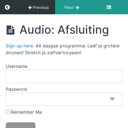
Return to course: Op reis door de 7 chakra’s na
Previous
Next
Handleiding
Op reis
Audio: Afsluiting
door de
0
7
Voorbereiding
chakra's
Sign up here
: 44 daagse programma: Leef je grotere
naar
meer
dromen! Stretch je zelfvertrouwen!
1
lichtheid
Muladhara
en
Username
plezier!
2
Svadhisthana
Password
3
Manipura
Remember Me
4
Anahata