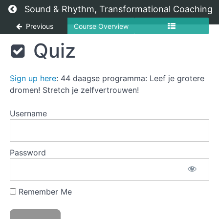
Return to course: Op reis door de 7 chakra’s na
Sound & Rhythm, Transformational Coaching
Previous
Course Overview
Handleiding
Op reis
Quiz
door de
0
7
Voorbereiding
chakra's
Sign up here
: 44 daagse programma: Leef je grotere
naar
meer
dromen! Stretch je zelfvertrouwen!
1
lichtheid
Muladhara
en
Username
plezier!
2
Svadhisthana
Password
3
Manipura
Remember Me
4
Anahata