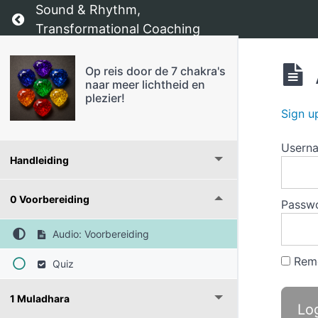
Sound & Rhythm,
Return to course: Op reis door de 7 chakra’s na
Transformational Coaching
Op reis door de 7 chakra's
naar meer lichtheid en
plezier!
Sign u
Usern
Handleiding
0 Voorbereiding
Passw
Audio: Voorbereiding
Rem
Quiz
1 Muladhara