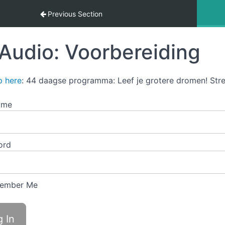
ar meer lichtheid en plezier!
Previous Section
Audio: Voorbereiding
p here
: 44 daagse programma: Leef je grotere dromen! Stre
ame
ord
ember Me