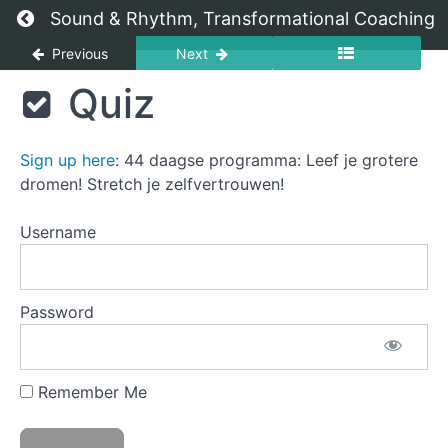
Return to course: Op reis door de 7 chakra’s na
Sound & Rhythm, Transformational Coaching
Previous
Next
Op reis
Quiz
Handleiding
door de
7
chakra's
Sign up here
: 44 daagse programma: Leef je grotere
0
naar
Voorbereiding
meer
dromen! Stretch je zelfvertrouwen!
lichtheid
en
Username
1
plezier!
Muladhara
Password
Eigenschappen
1e chakra
Audio:
Muladhara
Remember Me
Quiz