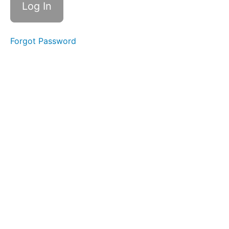
2
Svadhisthana
Forgot Password
3
Manipura
4
Anahata
5
Vishudha
6
Ajna
7
Sahasrara